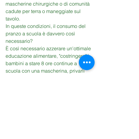
mascherine chirurgiche o di comunità 
cadute per terra o maneggiate sul 
tavolo.
In queste condizioni, il consumo del 
pranzo a scuola è davvero così 
necessario? 
È così necessario azzerare un'ottimale 
educazione alimentare, "costringere" i 
bambini a stare 8 ore continue a 
scuola con una mascherina, privarli 
del movimento, di una didattica della 
corporeità, negare loro momenti di 
socievolezza e convivialità o avere 
terrore che ci siano per alto rischio 
contagio?
Coordinamento Nazionale Scienze 
della Formazione Primaria Nuovo 
Ordinamento