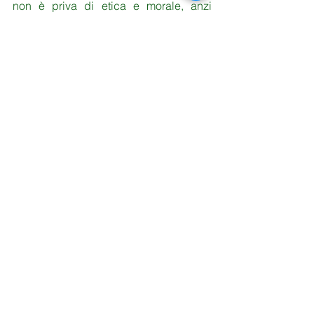
non è priva di etica e morale, anzi 
stiamo facendo di tutto per stare vicino 
ai nostri alunni in un momento come 
questo e non solo didatticamente, ma il 
Ministero non può né deve 
danneggiare noi.
Mostra tutti
Post recenti